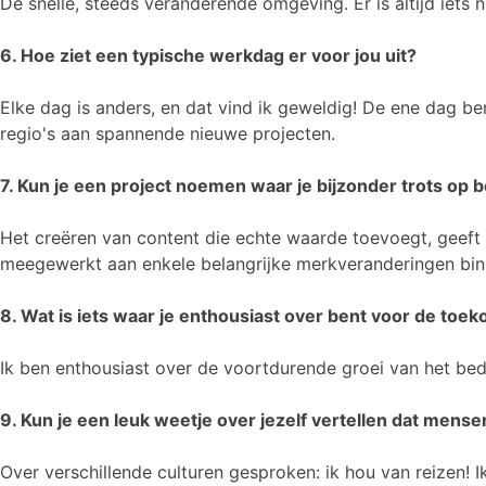
De snelle, steeds veranderende omgeving. Er is altijd iets
6. Hoe ziet een typische werkdag er voor jou uit?
Elke dag is anders, en dat vind ik geweldig! De ene dag b
regio's aan spannende nieuwe projecten.
7. Kun je een project noemen waar je bijzonder trots op 
Het creëren van content die echte waarde toevoegt, geeft 
meegewerkt aan enkele belangrijke merkveranderingen binn
8. Wat is iets waar je enthousiast over bent voor de toek
Ik ben enthousiast over de voortdurende groei van het be
9. Kun je een leuk weetje over jezelf vertellen dat mens
Over verschillende culturen gesproken: ik hou van reizen! 