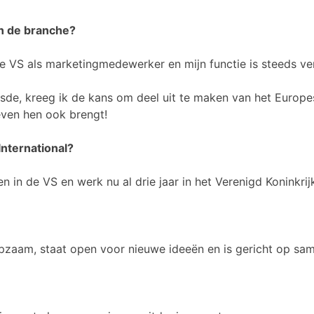
in de branche?
 de VS als marketingmedewerker en mijn functie is steeds v
uisde, kreeg ik de kans om deel uit te maken van het Europ
even hen ook brengt!
International?
n in de VS en werk nu al drie jaar in het Verenigd Koninkri
ulpzaam, staat open voor nieuwe ideeën en is gericht op s