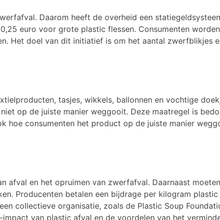
 zwerfafval. Daarom heeft de overheid een statiegeldsysteem
en 0,25 euro voor grote plastic flessen. Consumenten worde
. Het doel van dit initiatief is om het aantal zwerfblikjes 
tielproducten, tasjes, wikkels, ballonnen en vochtige doe
e ze niet op de juiste manier weggooit. Deze maatregel is b
ook hoe consumenten het product op de juiste manier wegg
n afval en het opruimen van zwerfafval. Daarnaast moete
en. Producenten betalen een bijdrage per kilogram plastic
j een collectieve organisatie, zoals de Plastic Soup Found
impact van plastic afval en de voordelen van het verminde